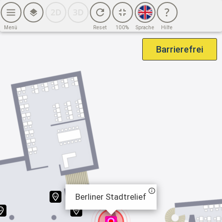
2. OG (6. BG)
2. OG (7. BG)
Menü
Reset
100%
Sprache
Hilfe
3. OG
Barrierefrei
4. OG
Haus Potsdamer Straße
EG
1. OG
2. OG
3. OG
4. OG
Berliner Stadtrelief
Sicherheitsinfrastruktur – Haus Potsdamer Straße
EG