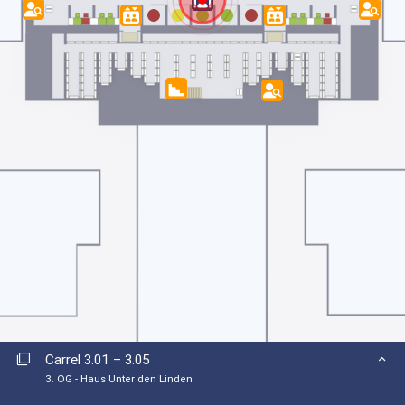
1. OG
2. OG
3. OG
4. OG
Kunstobjekte – Haus Potsdamer Straße
EG
1. OG
2. OG
3. OG
Carrel 3.01 – 3.05
3. OG - Haus Unter den Linden