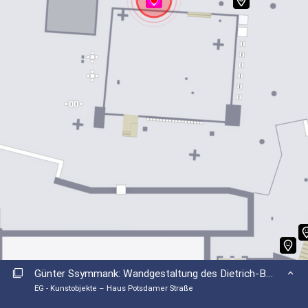
1. OG
2. OG
3. OG
4. OG
Kunstobjekte – Haus Potsdamer Straße
EG
1. OG
2. OG
3. OG
Günter Ssymmank: Wandgestaltung des Dietrich-Bonhoeffer-Saales
EG - Kunstobjekte – Haus Potsdamer Straße