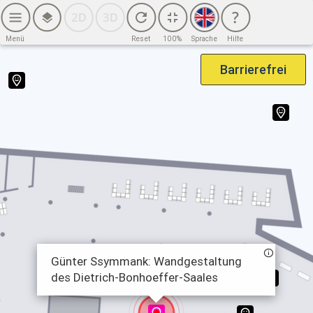
2. OG (6. BG)
2. OG (7. BG)
Menü
Reset
100%
Sprache
Hilfe
3. OG
Barrierefrei
4. OG
Haus Potsdamer Straße
EG
1. OG
2. OG
3. OG
4. OG
Günter Ssymmank: Wandgestaltung
des Dietrich-Bonhoeffer-Saales
Sicherheitsinfrastruktur – Haus Potsdamer Straße
EG