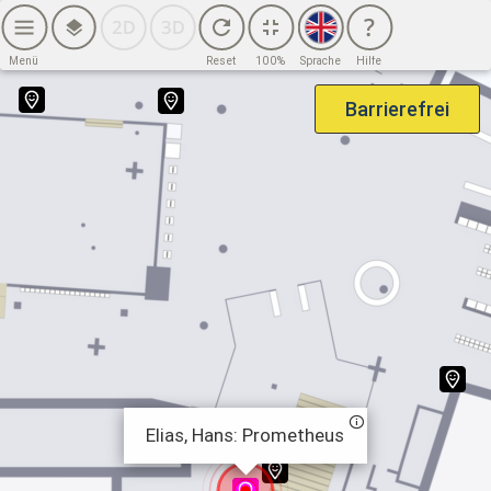
2. OG (6. BG)
2. OG (7. BG)
Menü
Reset
100%
Sprache
Hilfe
3. OG
Barrierefrei
4. OG
Haus Potsdamer Straße
EG
1. OG
2. OG
3. OG
4. OG
Elias, Hans: Prometheus
Sicherheitsinfrastruktur – Haus Potsdamer Straße
EG