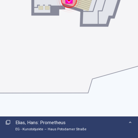
1. OG
2. OG
3. OG
4. OG
Kunstobjekte – Haus Potsdamer Straße
EG
1. OG
2. OG
3. OG
Elias, Hans: Prometheus
EG - Kunstobjekte – Haus Potsdamer Straße