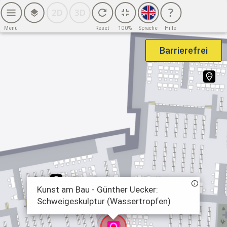
2. OG (6. BG)
2. OG (7. BG)
Menü
Reset
100%
Sprache
Hilfe
3. OG
Barrierefrei
4. OG
Haus Potsdamer Straße
EG
1. OG
2. OG
3. OG
4. OG
Kunst am Bau - Günther Uecker:
Schweigeskulptur (Wassertropfen)
Sicherheitsinfrastruktur – Haus Potsdamer Straße
EG