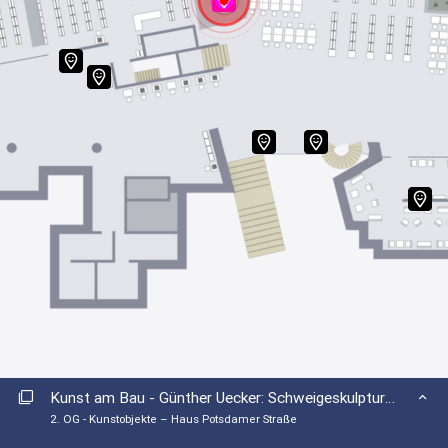
1. OG
2. OG
3. OG
4. OG
Kunstobjekte – Haus Potsdamer Straße
EG
1. OG
2. OG
3. OG
Kunst am Bau - Günther Uecker: Schweigeskulptur (Wassertropfen)
2. OG - Kunstobjekte – Haus Potsdamer Straße