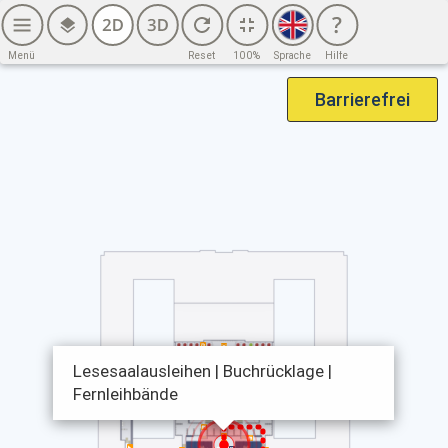
2. OG (6. BG)
2. OG (7. BG)
Menü
Reset
100%
Sprache
Hilfe
3. OG
Barrierefrei
4. OG
Haus Potsdamer Straße
EG
1. OG
2. OG
3. OG
4. OG
Lesesaalausleihen | Buchrücklage |
Fernleihbände
Sicherheitsinfrastruktur – Haus Potsdamer Straße
EG