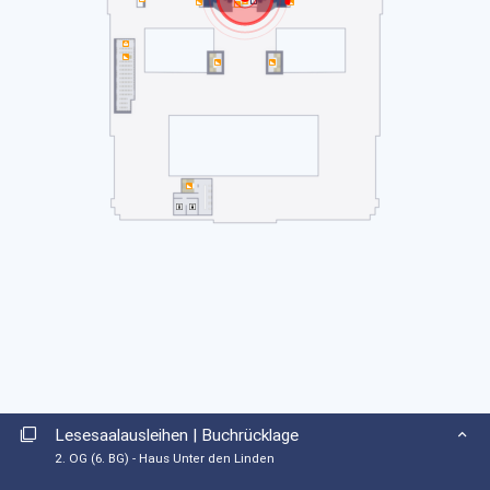
1. OG
2. OG
3. OG
4. OG
Kunstobjekte – Haus Potsdamer Straße
EG
1. OG
2. OG
3. OG
Lesesaalausleihen | Buchrücklage
2. OG (6. BG) - Haus Unter den Linden